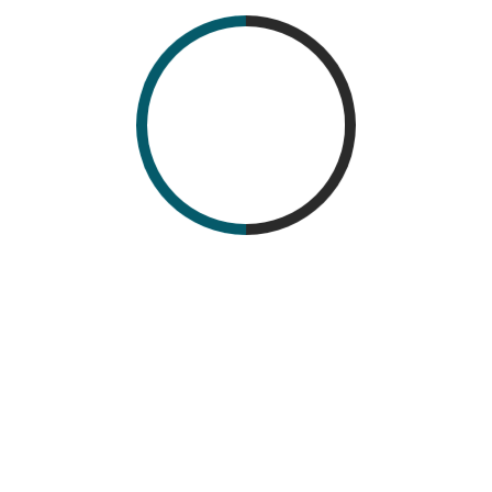
IgM positives. Myélogramme : érythroblastopénie,
hyperéosinophilie (21 %), hypoplasie mégacaryocytaire.
Détection de l’ADN du complexe Mycobacterium tuberculosis.
Immunophénotypage : compatible avec un syndrome de
Wiscott-Aldrich. Le patient a été mis sous traitement
antituberculeux, mais son état s’est rapidement dégradé,
conduisant à son décès quelques jours après le début du
traitement.
Conclusion :
Ce cas met en lumière la gravité des complications du BCG
chez les nourrissons porteurs d’un déficit immunitaire sous-
jacent. Le syndrome de Wiscott-Aldrich doit être évoqué
devant toute BCGite sévère ou disséminée, notamment en
présence d’une thrombopénie et d’anomalies
immunologiques. Un diagnostic précoce et une prise en
charge adaptée sont essentiels pour améliorer le pronostic,
bien que le taux de mortalité reste élevé dans ces formes
sévères.
E-Poster