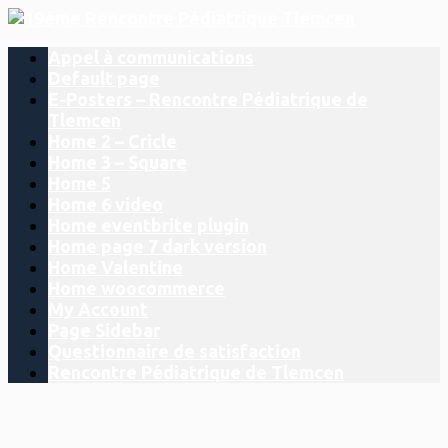
Appel à communications
Default page
E-Posters – Rencontre Pédiatrique de
Tlemcen
Home 2 – Cricle
Home 3 – Square
Home 5
Home 6 video
Home eventbrite plugin
Home page 7 dark version
Home Valentine
Home woocommerce
My Account
Page Sidebar
Questionnaire de satisfaction
Rencontre Pédiatrique de Tlemcen